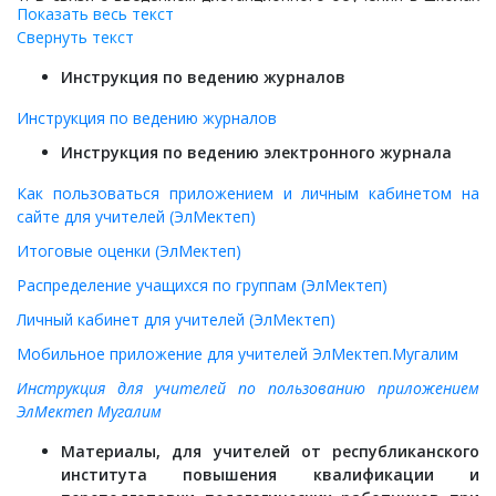
Показать весь текст
Министерство образования и науки Кыргызской Республики
Свернуть текст
предлагает проводить оценивание учащихся 3-11 классов
путем тестирования в дистанционной форме.
Инструкция по ведению журналов
2. Основные задачи: — проведение оперативного
Инструкция по ведению журналов
мониторинга качества усвоения полученных знаний и
осуществление текущего контроля их успеваемости путем
Инструкция по ведению электронного журнала
проведения тестирования;
Как пользоваться приложением и личным кабинетом на
3. Методы (удаленно с использованием сетевых интернет
сайте для учителей (ЭлМектеп)
технологий) и сроки проведения школы устанавливают
самостоятельно.
Итоговые оценки (ЭлМектеп)
4. Национальный центр оценки качества образования и
Распределение учащихся по группам (ЭлМектеп)
информационных технологий (НЦОКОиИТ) для учащихся
Личный кабинет для учителей (ЭлМектеп)
предоставляет тестовые задания на трех языках обучения
(кыргызский, русский, узбекский).
Мобильное приложение для учителей ЭлМектеп.Мугалим
5. Тесты по предметам содержат три формата в
Инструкция для учителей по пользованию приложением
зависимости от предмета: — тестовые задания закрытой
ЭлМектеп Мугалим
формы (с выбором одного правильного ответа); —
Материалы, для учителей от республиканского
тестовые задания на установление соответствия — это
института повышения квалификации и
задания, состоящие из двух групп элементов и четкой